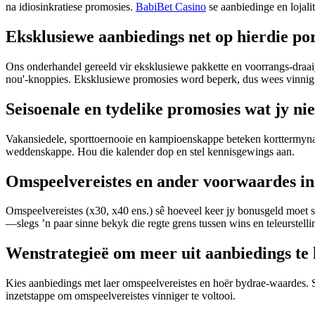
na idiosinkratiese promosies.
BabiBet Casino
se aanbiedinge en lojali
Eksklusiewe aanbiedings net op hierdie po
Ons onderhandel gereeld vir eksklusiewe pakkette en voorrangs‑draaiy
nou'‑knoppies. Eksklusiewe promosies word beperk, dus wees vinnig 
Seisoenale en tydelike promosies wat jy nie
Vakansiedele, sporttoernooie en kampioenskappe beteken korttermyna
weddenskappe. Hou die kalender dop en stel kennisgewings aan.
Omspeelvereistes en ander voorwaardes in
Omspeelvereistes (x30, x40 ens.) sê hoeveel keer jy bonusgeld moet s
—slegs ’n paar sinne bekyk die regte grens tussen wins en teleurstelli
Wenstrategieë om meer uit aanbiedings te 
Kies aanbiedings met laer omspeelvereistes en hoër bydrae‑waardes. S
inzetstappe om omspeelvereistes vinniger te voltooi.