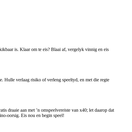
kbaar is. Klaar om te eis? Blaai af, vergelyk vinnig en eis
Hulle verlaag risiko of verleng speeltyd, en met die regte
tis draaie aan met ’n omspeelvereiste van x40; let daarop dat
ino‑oorsig. Eis nou en begin speel!