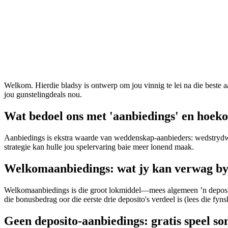
Welkom. Hierdie bladsy is ontwerp om jou vinnig te lei na die beste aa
jou gunstelingdeals nou.
Wat bedoel ons met 'aanbiedings' en hoek
Aanbiedings is ekstra waarde van weddenskap‑aanbieders: wedstrydweds
strategie kan hulle jou spelervaring baie meer lonend maak.
Welkomaanbiedings: wat jy kan verwag by 
Welkomaanbiedings is die groot lokmiddel—mees algemeen ’n deposi
die bonusbedrag oor die eerste drie deposito's verdeel is (lees die fy
Geen deposito‑aanbiedings: gratis speel so