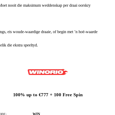
s. Moet nooit die maksimum weddenskap per draai oorskry
ngs, eis woude‑waardige draaie, of begin met ’n hoë‑waarde
lik die ekstra speeltyd.
100% up to €777 + 100 Free Spin
WIN
ODE: