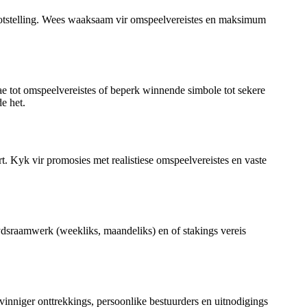
 blootstelling. Wees waaksaam vir omspeelvereistes en maksimum
ae tot omspeelvereistes of beperk winnende simbole tot sekere
e het.
rt. Kyk vir promosies met realistiese omspeelvereistes en vaste
 tydsraamwerk (weekliks, maandeliks) en of stakings vereis
vinniger onttrekkings, persoonlike bestuurders en uitnodigings