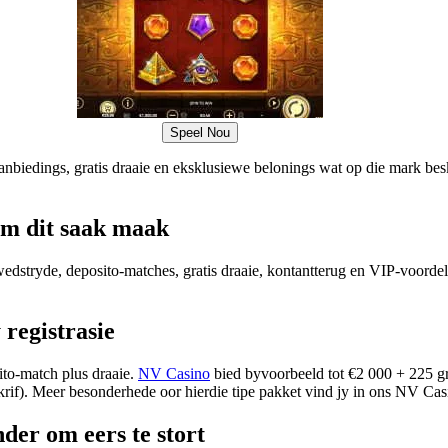
Speel Nou
nbiedings, gratis draaie en eksklusiewe belonings wat op die mark beski
om dit saak maak
tryde, deposito‑matches, gratis draaie, kontantterug en VIP‑voordele. 
registrasie
to‑match plus draaie.
NV Casino
bied byvoorbeeld tot €2 000 + 225 gra
nskrif). Meer besonderhede oor hierdie tipe pakket vind jy in ons NV Cas
nder om eers te stort