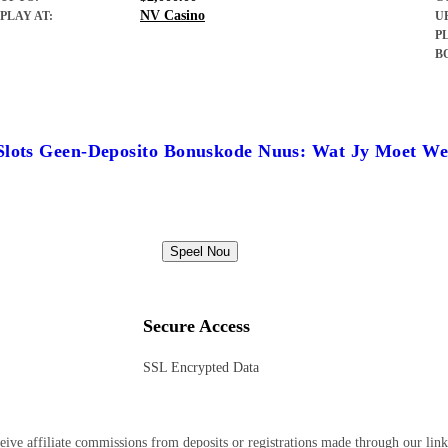
NV Casino
PLAY AT:
UP
PL
B
Slots Geen-Deposito Bonuskode Nuus: Wat Jy Moet We
Speel Nou
Secure Access
SSL Encrypted Data
ive affiliate commissions from deposits or registrations made through our link