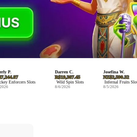
.
Darren C.
Josefina W.
4.87
R$19,387.45
NZ$2,590.32
nforcers Slots
Wild Spin Slots
Infernal Fruits Slots
8/6/2026
8/5/2026