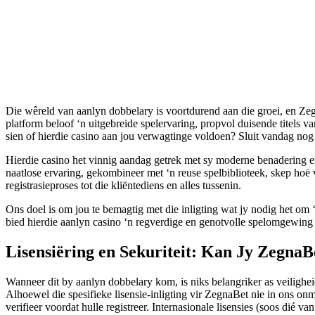
Die wêreld van aanlyn dobbelary is voortdurend aan die groei, en Zeg
platform beloof ‘n uitgebreide spelervaring, propvol duisende titel
sien of hierdie casino aan jou verwagtinge voldoen? Sluit vandag nog
Hierdie casino het vinnig aandag getrek met sy moderne benadering en
naatlose ervaring, gekombineer met ‘n reuse spelbiblioteek, skep hoë
registrasieproses tot die kliëntediens en alles tussenin.
Ons doel is om jou te bemagtig met die inligting wat jy nodig het om ‘
bied hierdie aanlyn casino ‘n regverdige en genotvolle spelomgewing 
Lisensiëring en Sekuriteit: Kan Jy ZegnaB
Wanneer dit by aanlyn dobbelary kom, is niks belangriker as veiligheid
Alhoewel die spesifieke lisensie-inligting vir ZegnaBet nie in ons onm
verifieer voordat hulle registreer. Internasionale lisensies (soos dié