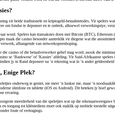
sies?
ing vir beide tradisionele en kriptogeld-betaalmetodes. Vir spelers wat
re om fondse te deponeer en te onttrek, alhoewel verwerkingstye, veral
aanvaar word. Spelers kan transaksies doen met Bitcoin (BTC), Ethere
maak die casino besonder aantreklik vir diegene wat die anonimiteit, 
re verwerk, afhangende van netwerkopeenhoping.
ur die casino of die betaalverwerker gehef mag word, asook die minimum
 casino se ‘Bankwese’ of ‘Kassier’ afdeling. Vir Suid-Afrikaanse speler
 indien jy in Rand deponeer na ‘n rekening wat in ‘n ander geldeenhe
, Enige Plek?
eletjies onderweg te geniet, nie meer ‘n luukse nie, maar ‘n noodsaakli
derne slimfone en tablette (iOS en Android). Dit beteken jy hoef gewoon
se ervaring.
orgrote meerderheid van die speletjies wat op die rekenaarweergawe bes
ngs en toegang tot kliëntediens moet ook maklik op mobiele toestelle u
onder foute of vertragings.