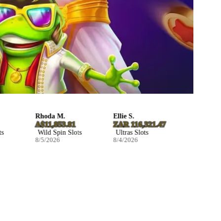
Rhoda M.
Ellie S.
Demetris J.
A$11,853.81
ZAR 116,321.47
R$2,973.24
Wild Spin Slots
Ultras Slots
Cat's Blessin
8/5/2026
8/4/2026
8/4/2026